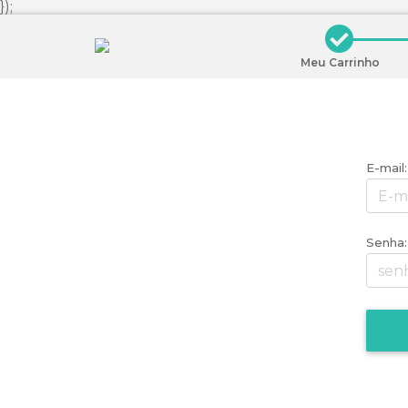
});
Meu Carrinho
E-mail:
Senha: