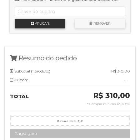
APLICAR
REMOVER
Resumo do pedido
Subtotal (
1 produto
)
R$ 310,00
Cupom
--
R$ 310,00
TOTAL
* Compra mínima
R$ 49,90
Pague com PIX
Pagseguro