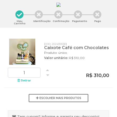
Meu
Identificação
Confirmação
Pagamento
Pago
Carrinho
[COD: 2024391030]
Caixote Café com Chocolates
Produto: único;
Valor unitário:
R$ 310,00
R$ 310,00
Retirar
ESCOLHER MAIS PRODUTOS
Tem cupom? Informe e garanta seu desconto!