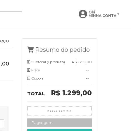
Olá
MINHA CONTA
reço
Resumo do pedido
Subtotal (
1 produto
)
R$ 1.299,00
9,00
Frete
--
Cupom
--
R$ 1.299,00
TOTAL
Pague com PIX
Pagseguro