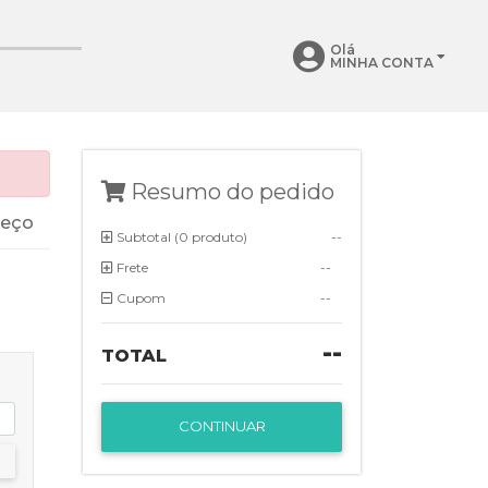
Olá
MINHA CONTA
Resumo do pedido
reço
Subtotal (
0 produto
)
--
Frete
--
Cupom
--
--
TOTAL
CONTINUAR