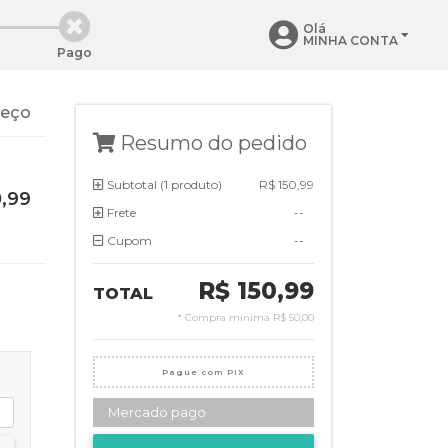
Olá
MINHA CONTA
Pago
reço
Resumo do pedido
Subtotal (
1 produto
)
R$ 150,99
0,99
Frete
--
Cupom
--
R$ 150,99
TOTAL
* Compra mínima
R$ 50,00
Pague com PIX
Mercado pago