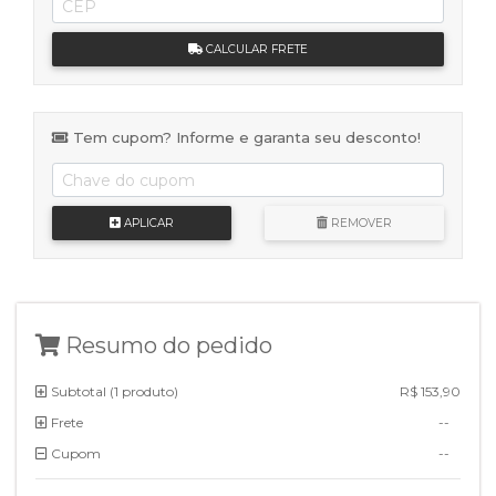
CALCULAR FRETE
Tem cupom? Informe e garanta seu desconto!
APLICAR
REMOVER
Resumo do pedido
Subtotal (
1 produto
)
R$ 153,90
Frete
--
Cupom
--