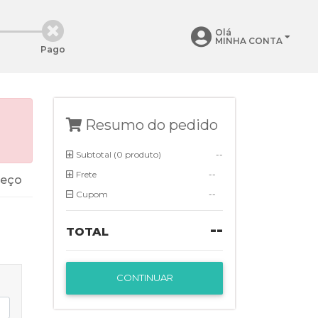
Olá
MINHA CONTA
Pago
Resumo do pedido
Subtotal (
0 produto
)
--
Frete
--
reço
Cupom
--
--
TOTAL
CONTINUAR